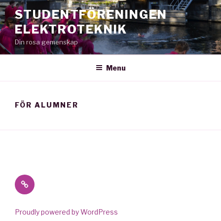
Skip
STUDENTFÖRENINGEN
to
ELEKTROTEKNIK
content
Din rosa gemenskap
Menu
FÖR ALUMNER
Ny
hemsida!
Proudly powered by WordPress