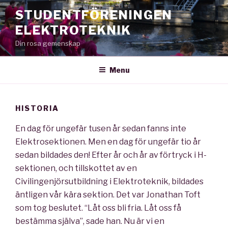
Skip
STUDENTFÖRENINGEN
to
ELEKTROTEKNIK
content
Din rosa gemenskap
Menu
HISTORIA
En dag för ungefär tusen år sedan fanns inte
Elektrosektionen. Men en dag för ungefär tio år
sedan bildades den! Efter år och år av förtryck i H-
sektionen, och tillskottet av en
Civilingenjörsutbildning i Elektroteknik, bildades
äntligen vår kära sektion. Det var Jonathan Toft
som tog beslutet. “Låt oss bli fria. Låt oss få
bestämma själva”, sade han. Nu är vi en